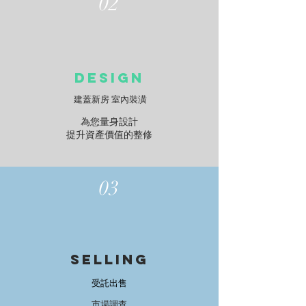
02
DESIGN
建蓋新房 室內裝潢
為您量身設計
提升資產價值的整修
03
selling
​受託出售
​市場調查