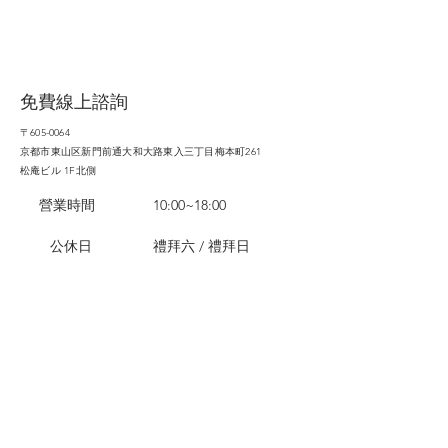
免費線上諮詢
〒605-0064
京都市東山区新門前通大和大路東入三丁目梅本町261
松庵ビル 1F北側
營業時間
​10:00~18:00
​公休日
​禮拜六 / 禮拜日