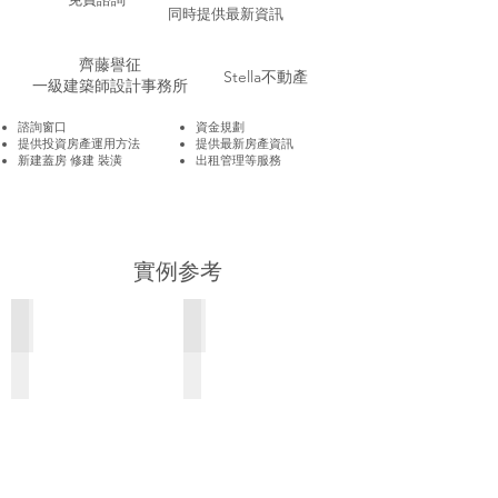
同時提供最新資訊
齊藤譽征
Stella不動產
一級建築師設計事務所
諮詢窗口
資金規劃
提供投資房產運用方法
​提供最新房產資訊
​新建蓋房 修建 裝潢
​出租管理等服務
實例
参考
新建蓋房
室內裝修