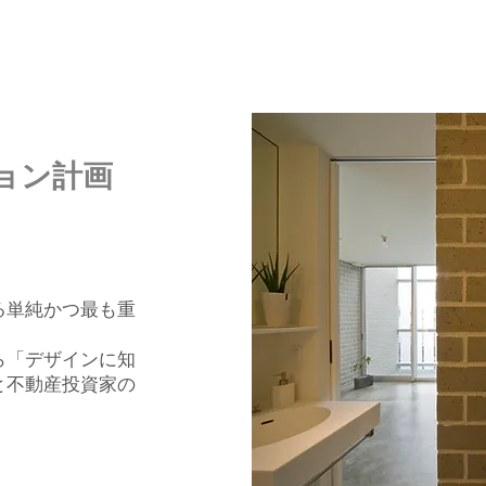
ョン計画
」
る単純かつ最も重
ら「デザインに知
と不動産投資家の