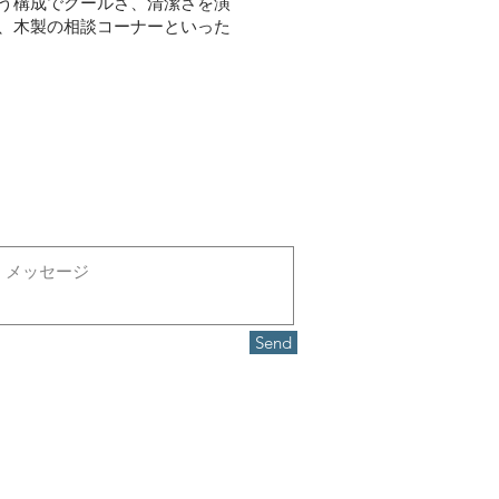
う構成でクールさ、清潔さを演
、木製の相談コーナーといった
Send
ed