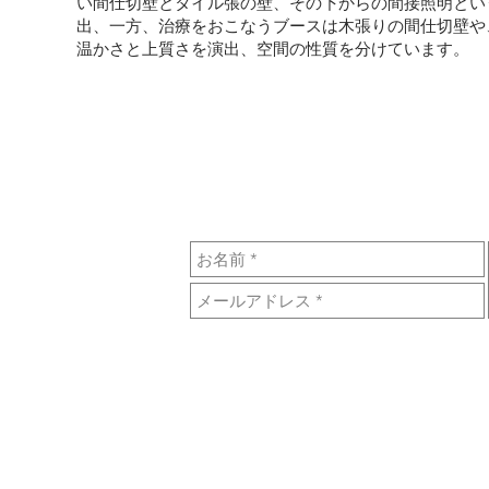
い間仕切壁とタイル張の壁、その下からの間接照明とい
出、一方、治療をおこなうブースは木張りの間仕切壁や
温かさと上質さを演出、空間の性質を分けています。
CONTACT US:
SAITO
大路東入三丁目梅本町
©2024 Atelier Takayuki Saito All Rights Reserv